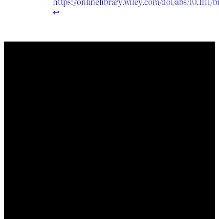
https://onlinelibrary.wiley.com/doi/abs/10.1111/b
↩︎