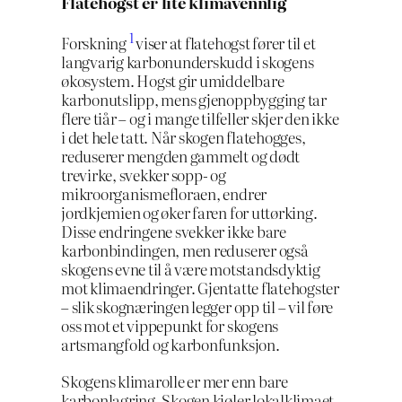
Flatehogst er lite klimavennlig
1
Forskning
viser at flatehogst fører til et
langvarig karbonunderskudd i skogens
økosystem. Hogst gir umiddelbare
karbonutslipp, mens gjenoppbygging tar
flere tiår – og i mange tilfeller skjer den ikke
i det hele tatt. Når skogen flatehogges,
reduserer mengden gammelt og dødt
trevirke, svekker sopp- og
mikroorganismefloraen, endrer
jordkjemien og øker faren for uttørking.
Disse endringene svekker ikke bare
karbonbindingen, men reduserer også
skogens evne til å være motstandsdyktig
mot klimaendringer. Gjentatte flatehogster
– slik skognæringen legger opp til – vil føre
oss mot et vippepunkt for skogens
artsmangfold og karbonfunksjon.
Skogens klimarolle er mer enn bare
karbonlagring. Skogen kjøler lokalklimaet,