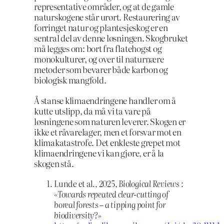
representative områder, og at de gamle
naturskogene står urørt. Restaurering av
forringet natur og plantesjeskog er en
sentral del av denne løsningen. Skogbruket
må legges om: bort fra flatehogst og
monokulturer, og over til naturnære
metoder som bevarer både karbon og
biologisk mangfold.
Å stanse klimaendringene handler om å
kutte utslipp, da må vi ta vare på
løsningene som naturen leverer. Skogen er
ikke et råvarelager, men et forsvar mot en
klimakatastrofe. Det enkleste grepet mot
klimaendringene vi kan gjøre, er å la
skogen stå.
Lunde et al., 2025,
Biological Reviews
:
«Towards repeated clear-cutting of
boreal forests – a tipping point for
biodiversity?»