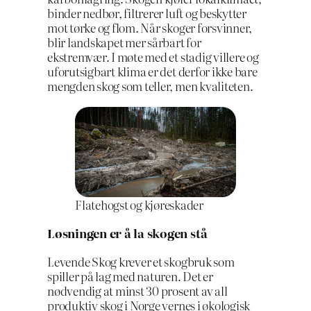
binder nedbør, filtrerer luft og beskytter
mot tørke og flom. Når skoger forsvinner,
blir landskapet mer sårbart for
ekstremvær. I møte med et stadig villere og
uforutsigbart klima er det derfor ikke bare
mengden skog som teller, men kvaliteten.
Flatehogst og kjøreskader
Løsningen er å la skogen stå
Levende Skog krever et skogbruk som
spiller på lag med naturen. Det er
nødvendig at minst 30 prosent av all
produktiv skog i Norge vernes i økologisk