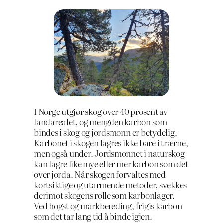
I Norge utgjør skog over 40 prosent av
landarealet, og mengden karbon som
bindes i skog og jordsmonn er betydelig.
Karbonet i skogen lagres ikke bare i trærne,
men også under. Jordsmonnet i naturskog
kan lagre like mye eller mer karbon som det
over jorda. Når skogen forvaltes med
kortsiktige og utarmende metoder, svekkes
derimot skogens rolle som karbonlager.
Ved hogst og markbereding, frigis karbon
som det tar lang tid å binde igjen.