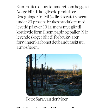
Kun en liten del av tømmeret som hogges i
Norge blir til langlivede produkter.
Beregninger fra Miljødirektoratet viser at
under 20 prosent brukes produkter med
levetid på over 30 år, mens mye går til
kortlevde formål som papir og paller. Når
levende skoger blir til forbruksvarer,
forsvinner karbonet det bandt raskt ut i
atmosfæren.
Foto: Sara van der Moer